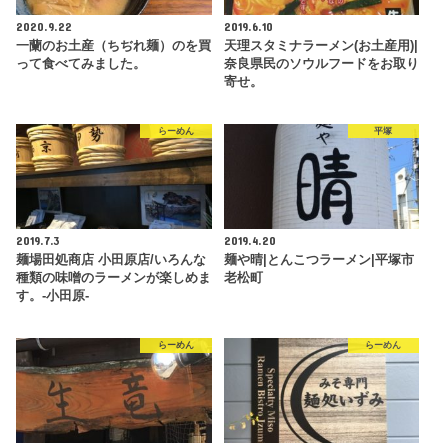
2020.9.22
2019.6.10
一蘭のお土産（ちぢれ麺）のを買
天理スタミナラーメン(お土産用)|
って食べてみました。
奈良県民のソウルフードをお取り
寄せ。
らーめん
平塚
2019.7.3
2019.4.20
麺場田処商店 小田原店/いろんな
麺や晴|とんこつラーメン|平塚市
種類の味噌のラーメンが楽しめま
老松町
す。-小田原-
らーめん
らーめん