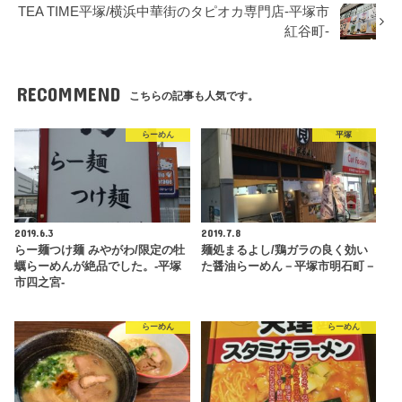
TEA TIME平塚/横浜中華街のタピオカ専門店-平塚市
紅谷町-
RECOMMEND
こちらの記事も人気です。
らーめん
平塚
2019.6.3
2019.7.8
らー麺つけ麺 みやがわ/限定の牡
麺処まるよし/鶏ガラの良く効い
蠣らーめんが絶品でした。-平塚
た醤油らーめん－平塚市明石町－
市四之宮-
らーめん
らーめん