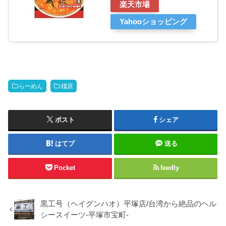
楽天市場
Yahooショッピング
らーめん
橿原
ポスト
シェア
はてブ
送る
Pocket
feedly
黒工号（ヘイグンハオ）平塚店/台湾から絶品のヘル
シースイーツ-平塚市宝町-