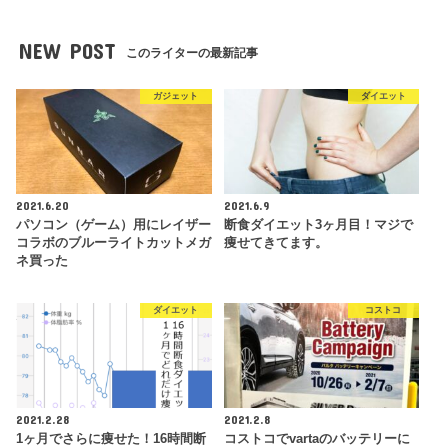
NEW POST
このライターの最新記事
ガジェット
ダイエット
2021.6.20
2021.6.9
パソコン（ゲーム）用にレイザー
断食ダイエット3ヶ月目！マジで
コラボのブルーライトカットメガ
痩せてきてます。
ネ買った
ダイエット
コストコ
2021.2.28
2021.2.8
1ヶ月でさらに痩せた！16時間断
コストコでvartaのバッテリーに