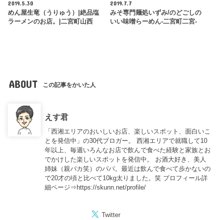
2019.5.30
2019.7.7
めん屋生竜（うりゅう）|絶品塩
みそ専門麺処いずみ/のどごしの
ラーメンのお店。|二宮町山西
いい味噌らーめん-二宮町二宮-
ABOUT
この記事をかいた人
えす君
「西湘エリアのおいしいお店、楽しいスポット、面白いこ
とを発信中」の30代ブロガー。 西湘エリアで就職して10
年以上、毎週いろんなお店で飲んで食べた経験と家族とお
でかけした楽しいスポットを発信中。 お酒大好き、美人
姉妹（親バカ笑）のパパ。最近は飲んで食べて歩かないの
で20才の頃と比べて10kg太りました。笑 プロフィール詳
細ページ⇒https://skunn.net/profile/
Twitter