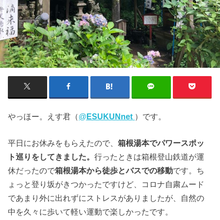
やっほー。えす君（
@
ESUKUNnet
）です。
平日にお休みをもらえたので、
箱根湯本でパワースポッ
ト巡りをしてきました。
行ったときは箱根登山鉄道が運
休だったので
箱根湯本から徒歩とバスでの移動
です。ち
ょっと登り坂がきつかったですけど、コロナ自粛ムード
であまり外に出れずにストレスがありましたが、自然の
中を久々に歩いて軽い運動で楽しかったです。