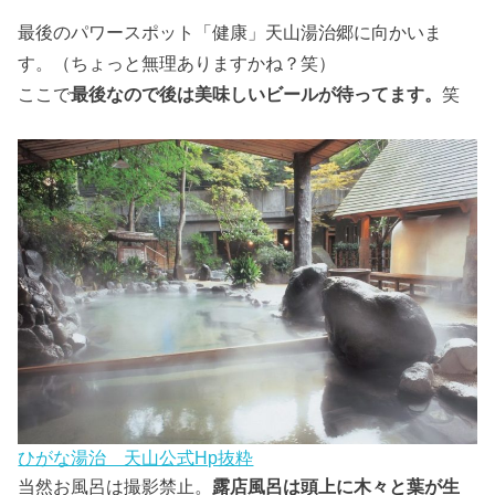
最後のパワースポット「健康」天山湯治郷に向かいま
す。（ちょっと無理ありますかね？笑）
ここで
最後なので後は美味しいビールが待ってます。
笑
ひがな湯治 天山公式Hp抜粋
当然お風呂は撮影禁止。
露店風呂は頭上に木々と葉が生