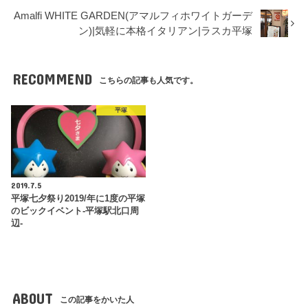
Amalfi WHITE GARDEN(アマルフィホワイトガーデ
ン)|気軽に本格イタリアン|ラスカ平塚
RECOMMEND
こちらの記事も人気です。
平塚
2019.7.5
平塚七夕祭り2019/年に1度の平塚
のビックイベント-平塚駅北口周
辺-
ABOUT
この記事をかいた人