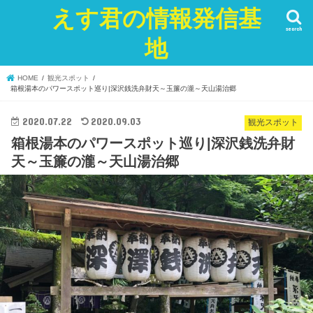
えす君の情報発信基
search
地
HOME
観光スポット
箱根湯本のパワースポット巡り|深沢銭洗弁財天～玉簾の瀧～天山湯治郷
2020.07.22
2020.09.03
観光スポット
箱根湯本のパワースポット巡り|深沢銭洗弁財
天～玉簾の瀧～天山湯治郷