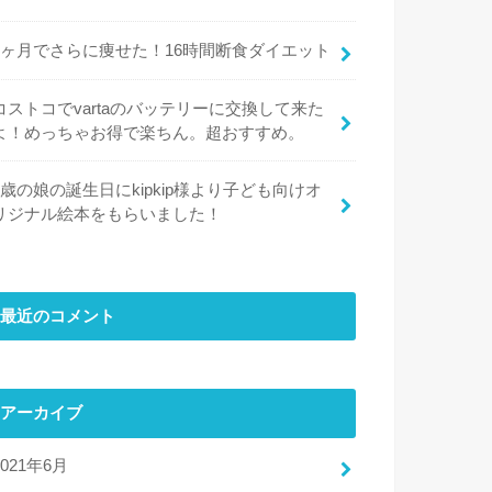
1ヶ月でさらに痩せた！16時間断食ダイエット
コストコでvartaのバッテリーに交換して来た
よ！めっちゃお得で楽ちん。超おすすめ。
4歳の娘の誕生日にkipkip様より子ども向けオ
リジナル絵本をもらいました！
最近のコメント
アーカイブ
2021年6月