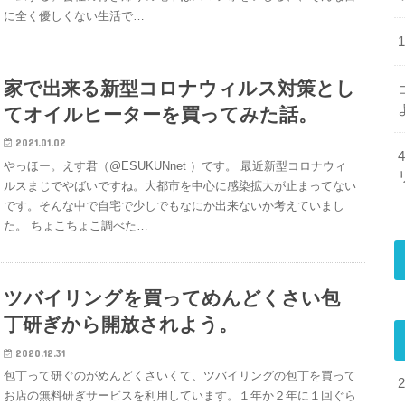
に全く優しくない生活で…
家で出来る新型コロナウィルス対策とし
てオイルヒーターを買ってみた話。
2021.01.02
やっほー。えす君（@ESUKUNnet ）です。 最近新型コロナウィ
ルスまじでやばいですね。大都市を中心に感染拡大が止まってない
です。そんな中で自宅で少しでもなにか出来ないか考えていまし
た。 ちょこちょこ調べた…
ツバイリングを買ってめんどくさい包
丁研ぎから開放されよう。
2020.12.31
包丁って研ぐのがめんどくさいくて、ツバイリングの包丁を買って
お店の無料研ぎサービスを利用しています。１年か２年に１回ぐら