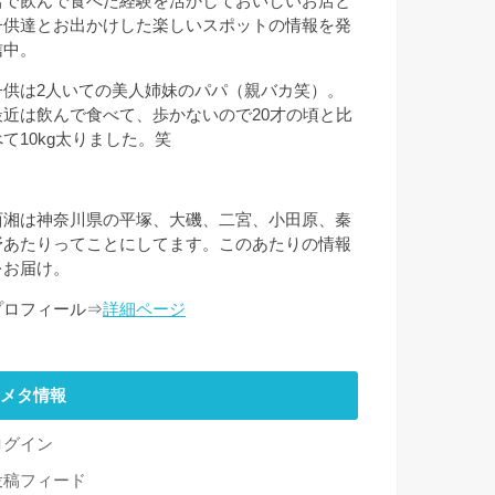
店で飲んで食べた経験を活かしておいしいお店と
子供達とお出かけした楽しいスポットの情報を発
信中。
子供は2人いての美人姉妹のパパ（親バカ笑）。
最近は飲んで食べて、歩かないので20才の頃と比
べて10kg太りました。笑
西湘は神奈川県の平塚、大磯、二宮、小田原、秦
野あたりってことにしてます。このあたりの情報
をお届け。
プロフィール⇒
詳細ページ
メタ情報
ログイン
投稿フィード